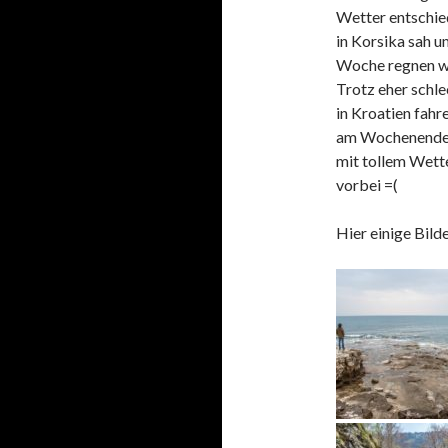
Wetter entschie
in Korsika sah u
Woche regnen wo
Trotz eher schl
in Kroatien fahr
am Wochenende R
mit tollem Wette
vorbei =(
Hier einige Bilde