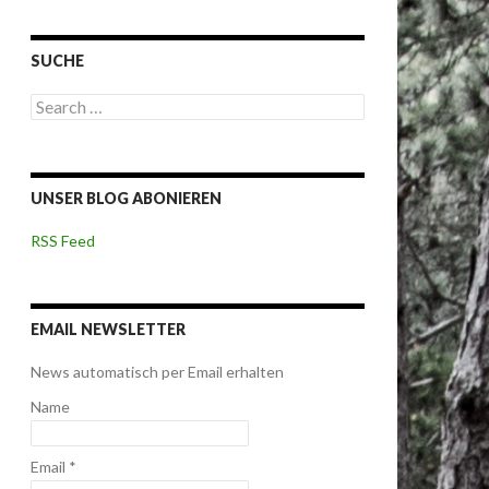
SUCHE
S
e
a
r
c
UNSER BLOG ABONIEREN
h
f
o
RSS Feed
r
:
EMAIL NEWSLETTER
News automatisch per Email erhalten
Name
Email *