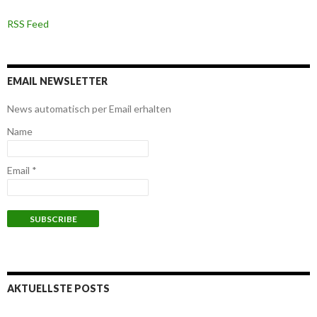
f
o
RSS Feed
r
:
EMAIL NEWSLETTER
News automatisch per Email erhalten
Name
Email *
AKTUELLSTE POSTS