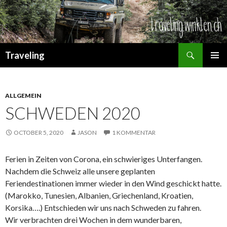
Suchen
Traveling
SPRINGE
PRIMÄR
ZUM
MENÜ
INHALT
ALLGEMEIN
SCHWEDEN 2020
OCTOBER 5, 2020
JASON
1 KOMMENTAR
Ferien in Zeiten von Corona, ein schwieriges Unterfangen.
Nachdem die Schweiz alle unsere geplanten
Feriendestinationen immer wieder in den Wind geschickt hatte.
(Marokko, Tunesien, Albanien, Griechenland, Kroatien,
Korsika….) Entschieden wir uns nach Schweden zu fahren.
Wir verbrachten drei Wochen in dem wunderbaren,